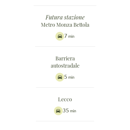
Futura stazione
Metro Monza Bettola
7
min
Barriera
autostradale
5
min
Lecco
35
min