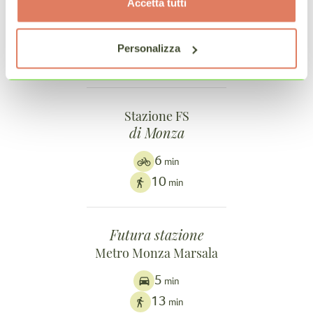
Accetta tutti
6
min
9
min
Personalizza
18
min
Stazione FS
di Monza
6
min
10
min
Futura stazione
Metro Monza Marsala
5
min
13
min